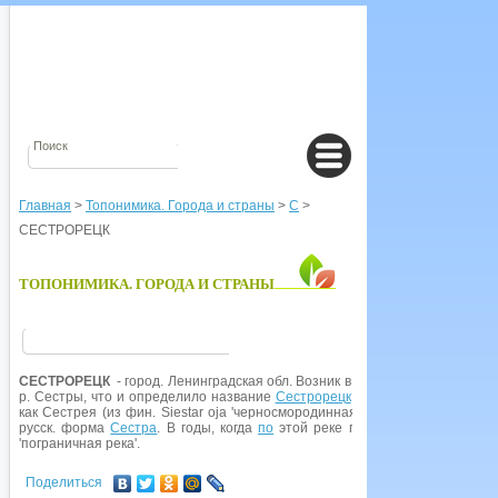
Главная
>
Топонимика. Города и страны
>
С
>
СЕСТРОРЕЦК
ТОПОНИМИКА. ГОРОДА И СТРАНЫ
СЕСТРОРЕЦК
- город. Ленинградская обл. Возник в первой четверти XVIII
р. Сестры, что и определило название
Сестрорецк
. Гидроним упоминаетс
как Сестрея (из фин. Siestar oja 'черносмородинная речка'), в XVII в. С
русск. форма
Сестра
. В годы, когда
по
этой реке проходила гос. границ
'пограничная река'.
Поделиться