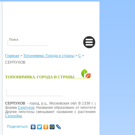
Главная
>
Топонимика. Города и страны
>
С
>
СЕРПУХОВ
ТОПОНИМИКА. ГОРОДА И СТРАНЫ
СЕРПУХОВ
- город, р.ц., Московская обл. В 1336 г. упоминается как гор.
форма
Серпухов
. Название образовано от гипотетического имени Серпах 
Другие гипотезы связывают название с растением серпуха (многолетн
Серпейка
.
Поделиться