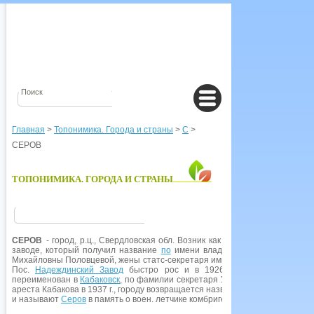
Главная
>
Топонимика. Города и страны
>
С
>
СЕРОВ
ТОПОНИМИКА. ГОРОДА И СТРАНЫ
СЕРОВ
- город, р.ц., Свердловская обл. Возник как пос. при основанно
заводе, который получил название
по
имени владелицы завода и всего 
Михайловны Половцевой, жены статс-секретаря императора, действительн
Пос.
Надеждинский Завод
быстро рос и в 1926 г. официально объ
переименован в
Кабаковск
, по фамилии секретаря Уральского, затем Свер
ареста Кабакова в 1937 г., городу возвращается название Надеждинск, но 
и называют
Серов
в память о воен. летчике комбриге А. К. Серове (1910-1