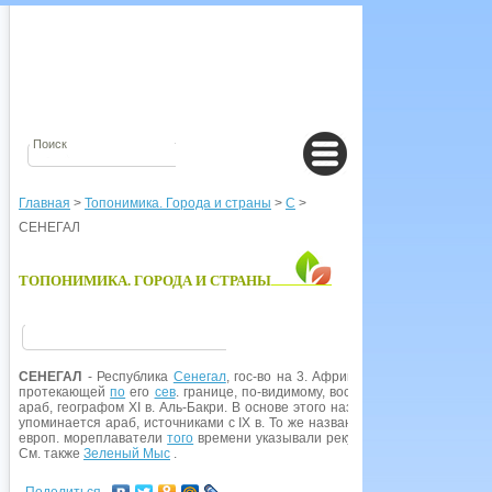
Главная
>
Топонимика. Города и страны
>
С
>
СЕНЕГАЛ
ТОПОНИМИКА. ГОРОДА И СТРАНЫ
СЕНЕГАЛ
- Республика
Сенегал
, гос-во на 3. Африки. Совр. название г
протекающей
по
его
сев
. границе, по-видимому, восходят к названию ко
араб, географом XI в. Аль-Бакри. В основе этого названия может быть бе
упоминается араб, источниками с IX в. То же название страны араб, авто
европ. мореплаватели
того
времени указывали реку Сенега. В ходе коло
См. также
Зеленый Мыс
.