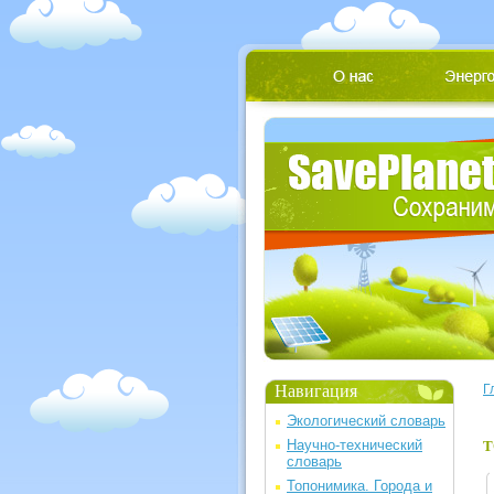
Навигация
Г
Экологический словарь
Научно-технический
Т
словарь
Топонимика. Города и