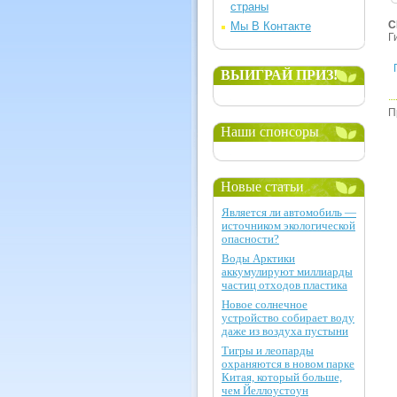
страны
С
Мы В Контакте
Г
ВЫИГРАЙ ПРИЗ!
П
Наши спонсоры
Новые статьи
Является ли автомобиль —
источником экологической
опасности?
Воды Арктики
аккумулируют миллиарды
частиц отходов пластика
Новое солнечное
устройство собирает воду
даже из воздуха пустыни
Тигры и леопарды
охраняются в новом парке
Китая, который больше,
чем Йеллоустоун