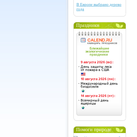
В Европе выбрано дерево
года
Праздники
Помоги природе