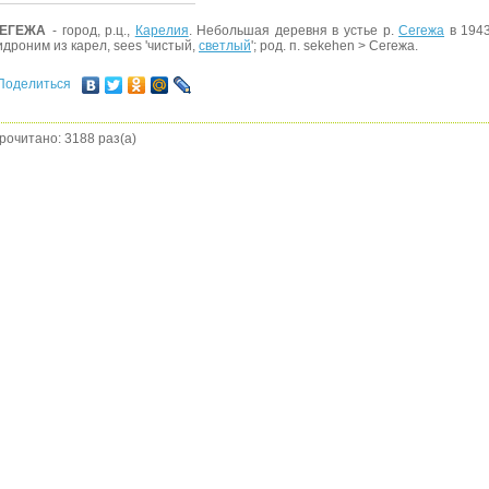
ЕГЕЖА
- город, р.ц.,
Карелия
. Небольшая деревня в устье р.
Сегежа
в 1943
идроним из карел, sees 'чистый,
светлый
'; род. п. sekehen > Сегежа.
Поделиться
рочитано: 3188 раз(а)