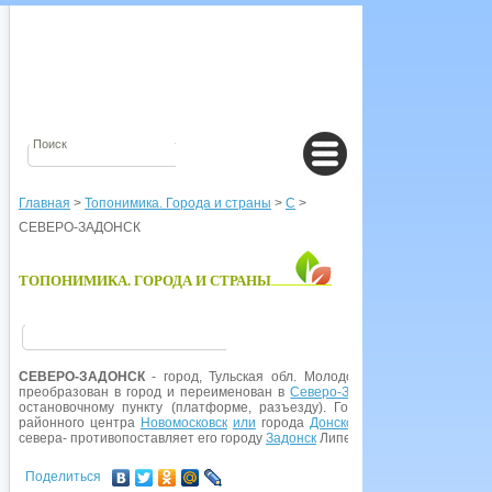
Главная
>
Топонимика. Города и страны
>
С
>
СЕВЕРО-ЗАДОНСК
ТОПОНИМИКА. ГОРОДА И СТРАНЫ
СЕВЕРО-ЗАДОНСК
- город, Тульская обл. Молодой шахтерский город;
преобразован в город и переименован в
Северо-Задонск
. Название пос
остановочному пункту (платформе, разъезду). Город назван по его 
районного центра
Новомосковск
или
города
Донской
, у которого он на
севера- противопоставляет его городу
Задонск
Липецкой обл., который на
Поделиться