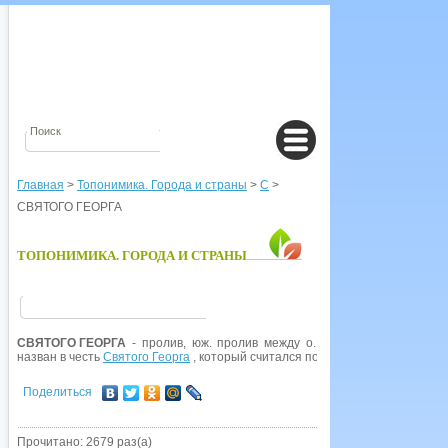
Главная
>
Топонимика. Города и страны
>
С
>
СВЯТОГО ГЕОРГА
ТОПОНИМИКА. ГОРОДА И СТРАНЫ
СВЯТОГО ГЕОРГА
- пролив, юж. пролив между о.
Великобритания
и о
назван в честь
Святого Георга
, который считался покровителем Англии.
Поделиться
Прочитано: 2679 раз(а)