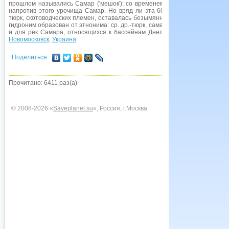
прошлом назывались Самар ('мешок'); со временем это название было 
напротив этого урочища Самар. Но вряд ли эта 600-километровая река
тюрк, скотоводческих племен, оставалась безымянной. Поэтому предста
гидроним образован от этнонима: ср. др.-тюрк, самарчик, башк. самар, к
и для рек Самара, относящихся к бассейнам Днепра и Северского Дон
Новомосковск
,
Украина
Поделиться
Прочитано: 6411 раз(а)
© 2008-2026 «
Saveplanet.su
», Россия, г.Москва