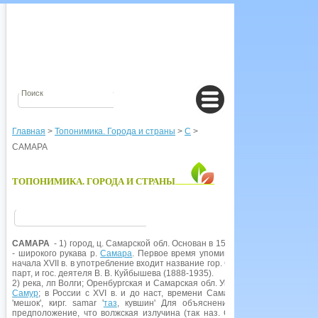
Главная
>
Топонимика. Города и страны
>
С
>
САМАРА
ТОПОНИМИКА. ГОРОДА И СТРАНЫ
САМАРА
- 1) город, ц. Самарской обл. Основан в 1586 г. как крепость п
- широкого рукава р.
Самара
. Первое время упоминается в грамотах ка
начала XVII в. в употребление входит название гор. Самара. В 1935- 1991 
парт, и гос. деятеля В. В. Куйбышева (1888-1935).
2) река, лп Волги; Оренбургская и Самарская обл. Упоминается араб, пут
Самур
; в России с XVI в. и до наст, времени Самара. Татар., чуваш. Sa
'мешок', кирг. samar '
таз
, кувшин' Для объяснения названия реки эт
предположение, что волжская излучина (так наз. Самарская лука), и ме