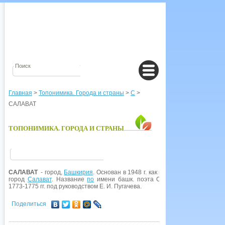
Главная
>
Топонимика. Города и страны
>
С
>
САЛАВАТ
ТОПОНИМИКА. ГОРОДА И СТРАНЫ
САЛАВАТ
- город,
Башкирия
. Основан в 1948 г. как пос. при строительст
город
Салават
. Название
по
имени башк. поэта Салавата Юлаева (1752
1773-1775 гг. под руководством Е. И. Пугачева.
Поделиться