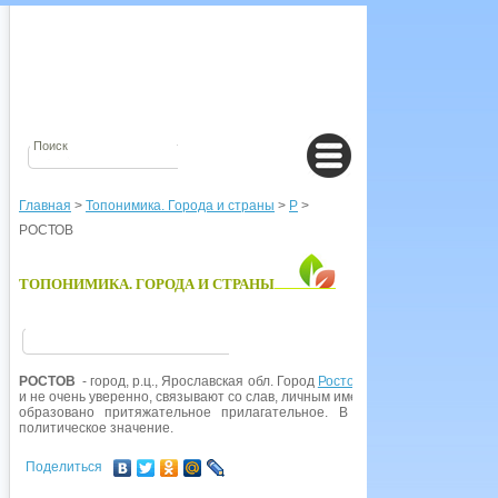
Главная
>
Топонимика. Города и страны
>
Р
>
РОСТОВ
ТОПОНИМИКА. ГОРОДА И СТРАНЫ
РОСТОВ
- город, р.ц., Ярославская обл. Город
Ростов
упоминается в летопи
и не очень уверенно, связывают со слав, личным именем Рост (ср. Ростисл
образовано притяжательное прилагательное. В XII-XVII вв. называл
политическое значение.
Поделиться