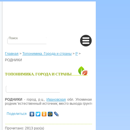
Главная
>
Топонимика. Города и страны
>
Р
>
РОДНИКИ
ТОПОНИМИКА. ГОРОДА И СТРАНЫ
РОДНИКИ
- город, р.ц.,
Ивановская
обл. Упоминается как
Родники
в 1606
родник 'естественный источник; место выхода грунтовых вод'.
Поделиться
Прочитано: 2813 раз(а)