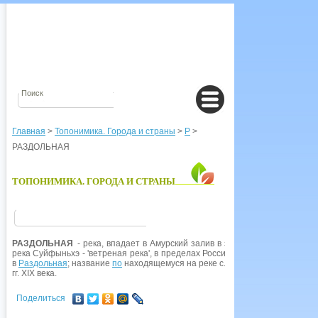
Главная
>
Топонимика. Города и страны
>
Р
>
РАЗДОЛЬНАЯ
ТОПОНИМИКА. ГОРОДА И СТРАНЫ
РАЗДОЛЬНАЯ
- река, впадает в Амурский залив в заливе
Петра Великог
река Суйфыньхэ - 'ветреная река', в пределах России название было иска
в
Раздольная
; название
по
находящемуся на реке с. Раздольное, основанн
гг. XIX века.
Поделиться