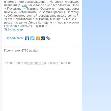
и поместного землевладения. Но среди краеведов распространено мне
названия р.
Уча
, на которой оно расположено. Образование предполагает
> Поушкино > Пушкино. Однако ни предполагаемая исходная форма По
никакими источниками не зафиксированы. Поэтому очевидно, что эта ф
собой невежественный, совершенно искусственный, кабинетный домысел.
2) пгт, Саратовская обл. Возник в конце XVIII в. как нем. колония
Урбах
(на
русск. название Лйпов Кут, где кут - 'лес в излучине реки'. В 1941 г., 
Пушкино в честь А.С. Пушкина.
3)
Билясувар
Поделиться
Прочитано: 4770 раз(а)
© 2008-2026 «
Saveplanet.su
», Россия, г.Москва