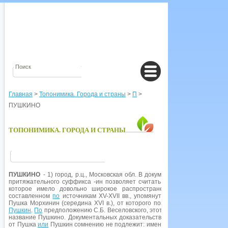
Главная
>
Топонимика. Города и страны
>
П
>
ПУШКИНО
ТОПОНИМИКА. ГОРОДА И СТРАНЫ
ПУШКИНО
- 1) город, р.ц., Московская обл. В документе 1498 г. упоминае
притяжательного суффикса -ин позволяет считать, что в его основе н
которое имело довольно широкое распространение: в своде др.-рус
составленном
по
источникам XV-XVII вв., упомянуто около 30 Пушкиных
Пушка Морхинин (середина XVI в.), от которого пошел тот род Пушкиных
Пушкин
.
По
предположению С.Б. Веселовского, этот Григорий Пушка мог 
название Пушкино. Документальных доказательств связи ойконима с Гри
от Пушка
или
Пушкин сомнению не подлежит: именование селений по вл