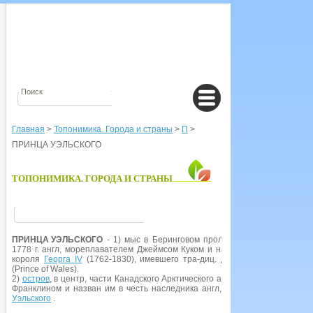
Главная
>
Топонимика. Города и страны
>
П
>
ПРИНЦА УЭЛЬСКОГО
ТОПОНИМИКА. ГОРОДА И СТРАНЫ
ПРИНЦА УЭЛЬСКОГО
- 1) мыс в Беринговом проливе, самая зап. точк
1778 г. англ, мореплавателем Джеймсом Куком и назван им в честь насл
короля
Георга IV
(1762-1830), имевшего тра-диц. для старших сыновей 
(Prince of Wales).
2)
остров
, в центр, части Канадского Арктического архипелага;
Канада
. О
Франклином и назван им в честь наследника англ, трона, будущего кор
Уэльского
.