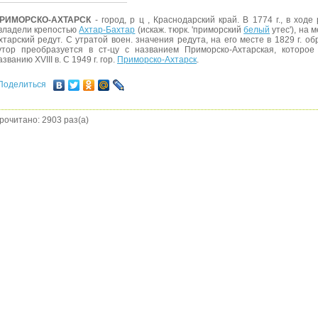
РИМОРСКО-АХТАРСК
- город, р ц , Краснодарский край. В 1774 г., в ходе 
владели крепостью
Ахтар-Бахтар
(искаж. тюрк. 'приморский
белый
утес'), на 
хтарский редут. С утратой воен. значения редута, на его месте в 1829 г. об
утор преобразуется в ст-цу с названием Приморско-Ахтарская, которо
азванию XVIII в. С 1949 г. гор.
Приморско-Ахтарск
.
Поделиться
рочитано: 2903 раз(а)