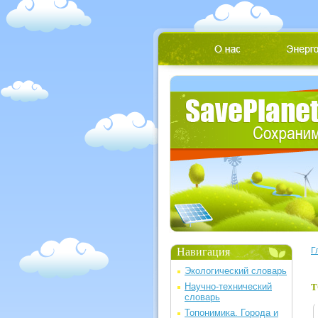
Навигация
Г
Экологический словарь
Научно-технический
Т
словарь
Топонимика. Города и