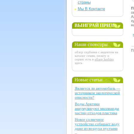
страны
П
Мы В Контакте
о
А
х
ВЫИГРАЙ ПРИЗ!
н
Наши спонсоры
П
обзор сидбанка с акцентом на
каталог семян, оплату и
сервис есть в
обзор herbies
здесь
Новые статьи
Является ли автомобиль —
источником экологической
опасности?
Воды Арктики
аккумулируют миллиарды
частиц отходов пластика
Новое солнечное
устройство собирает воду
даже из воздуха пустыни