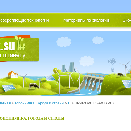
лавная
>
Топонимика. Города и страны
>
П
> ПРИМОРСКО-АХТАРСК
ОПОНИМИКА. ГОРОДА И СТРАНЫ