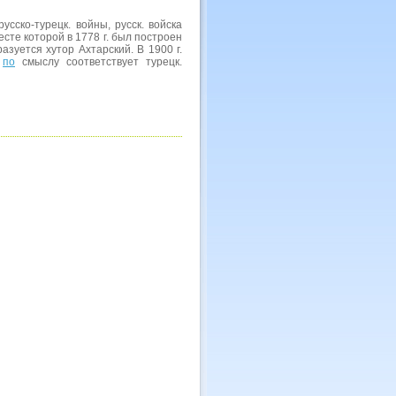
русско-турецк. войны, русск. войска
месте которой в 1778 г. был построен
разуется хутор Ахтарский. В 1900 г.
е
по
смыслу соответствует турецк.