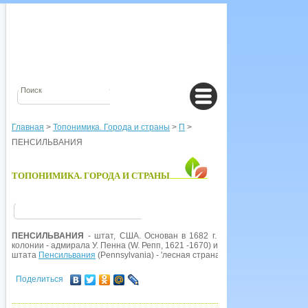
Главная
>
Топонимика. Города и страны
>
П
>
ПЕНСИЛЬВАНИЯ
ТОПОНИМИКА. ГОРОДА И СТРАНЫ
ПЕНСИЛЬВАНИЯ
- штат, США. Основан в 1682 г. Название образова
колонии - адмирала У. Пенна (W. Репп, 1621 -1670) и сильвания - 'лесная стран
штата
Пенсильвания
(Pennsylvania) - 'лесная страна Пенна'.
Поделиться