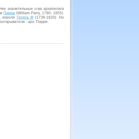
лее значительные о-ва архипелага
ям
Парри
(William Parry, 1790- 1855).
, короля
Георга III
(1738-1820). Но
ооткрывателя - арх. Парри.