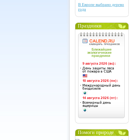
В Европе выбрано дерево
года
Праздники
Помоги природе