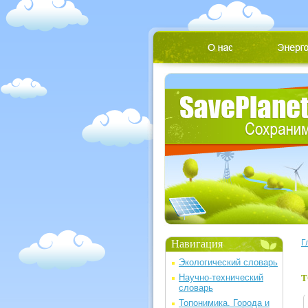
Навигация
Г
Экологический словарь
Научно-технический
Т
словарь
Топонимика. Города и