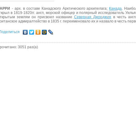
АРРИ
- арх. в составе Канадского Арктического архипелага;
Канада
. Наибо
ткрыл в 1819-1820гг. англ, морской офицер и полярный исследователь Уиль
ткрытым землям он присвоил название
Северная Джорджия
в честь англ
ританское адмиралтейство в 1835 г. переименовало их и назвало в честь перв
Поделиться
рочитано: 3051 раз(а)