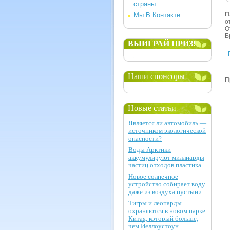
страны
П
Мы В Контакте
о
О
Б
ВЫИГРАЙ ПРИЗ!
Наши спонсоры
П
Новые статьи
Является ли автомобиль —
источником экологической
опасности?
Воды Арктики
аккумулируют миллиарды
частиц отходов пластика
Новое солнечное
устройство собирает воду
даже из воздуха пустыни
Тигры и леопарды
охраняются в новом парке
Китая, который больше,
чем Йеллоустоун