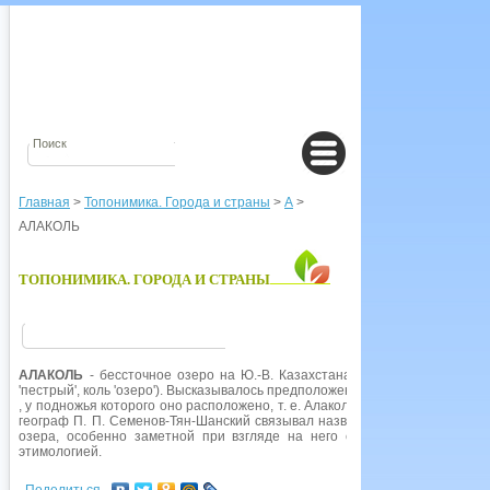
Главная
>
Топонимика. Города и страны
>
А
>
АЛАКОЛЬ
ТОПОНИМИКА. ГОРОДА И СТРАНЫ
АЛАКОЛЬ
- бессточное озеро на Ю.-В. Казахстана. Буквальное значен
'пестрый', коль 'озеро'). Высказывалось предположение о связи гидроним
, у подножья которого оно расположено, т. е. Алаколь - 'озеро у Алатау'. 
географ П. П. Семенов-Тян-Шанский связывал название с действительн
озера, особенно заметной при взгляде на него с соседних гор, а о
этимологией.