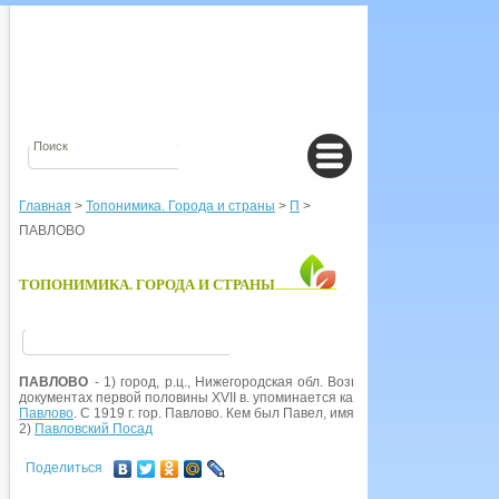
Главная
>
Топонимика. Города и страны
>
П
>
ПАВЛОВО
ТОПОНИМИКА. ГОРОДА И СТРАНЫ
ПАВЛОВО
- 1) город, р.ц., Нижегородская обл. Возник как сторожевое у
документах первой половины XVII в. упоминается как град Павлов, Павлов 
Павлово
. С 1919 г. гор. Павлово. Кем был Павел, имя которого носит город
2)
Павловский Посад
Поделиться