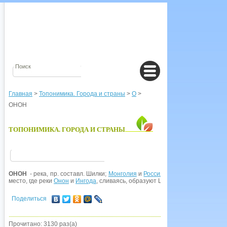
Главная
>
Топонимика. Города и страны
>
О
>
ОНОН
ТОПОНИМИКА. ГОРОДА И СТРАНЫ
ОНОН
- река, пр. составл. Шилки;
Монголия
и
Россия
(Читинская обл.). Назв
место, где реки
Онон
и
Ингода
, сливаясь, образуют Шилку.
Поделиться
Прочитано: 3130 раз(а)