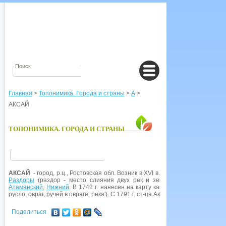
Главная
>
Топонимика. Города и страны
>
А
>
АКСАЙ
ТОПОНИМИКА. ГОРОДА И СТРАНЫ
АКСАЙ
- город, р.ц., Ростовская обл. Возник в XVI в. как казачий
городок
и 
Раздоры
(раздор - место слияния двух рек и земля между ними); Кобя
Атаманский
,
Нижний
. В 1742 г. нанесен на карту как Усть-Аксайский стан,
русло, овраг, ручей в овраге, река'). С 1791 г. ст-ца Аксайская, с 1957 г. гор. 
Поделиться