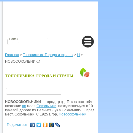
Главная
>
Топонимика. Города и страны
>
Н
>
НОВОСОКОЛЬНИКИ
ТОПОНИМИКА. ГОРОДА И СТРАНЫ
НОВОСОКОЛЬНИКИ
- город, р.ц., Псковская обл. Возник как пос. при 
название
по
мест.
Сокольники
, находившемуся в 10 км от нее, на территори
гужевой дороге из Великих Лук в Сокольники. Определение ново- отлича
мест. Сокольники. С 1925 г. гор.
Новосокольники
.
Поделиться