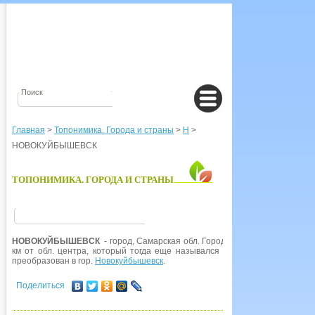
Главная
>
Топонимика. Города и страны
>
Н
>
НОВОКУЙБЫШЕВСК
ТОПОНИМИКА. ГОРОДА И СТРАНЫ
НОВОКУЙБЫШЕВСК
- город, Самарская обл. Город возник как пос. неф
км от обл. центра, который тогда еще назывался
Куйбышев
, и получил
преобразован в гор.
Новокуйбышевск
.
Поделиться