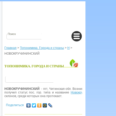
Главная
>
Топонимика. Города и страны
>
Н
>
НОВОКРУЧИНИНСКИЙ
ТОПОНИМИКА. ГОРОДА И СТРАНЫ
НОВОКРУЧИНИНСКИЙ
- пгт, Читинская обл. Возник как пос. при ст.
Нова
получил статус пос. гор. типа и название
Новокручининский
по
р.
Круч
склонов, среди которых она протекает.
Поделиться