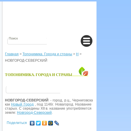
Главная
>
Топонимика. Города и страны
>
Н
>
НОВГОРОД-СЕВЕРСКИЙ
ТОПОНИМИКА. ГОРОДА И СТРАНЫ
НОВГОРОД-СЕВЕРСКИЙ
- город, р.ц., Черниговская обл.,
Украина
. Впер
как
Новый Город
, под 1146г. Новагород. Название характерно для новы
старых. С середины XII в. название употребляется с определением, ука
земле:
Новгород-Северский
.
Поделиться