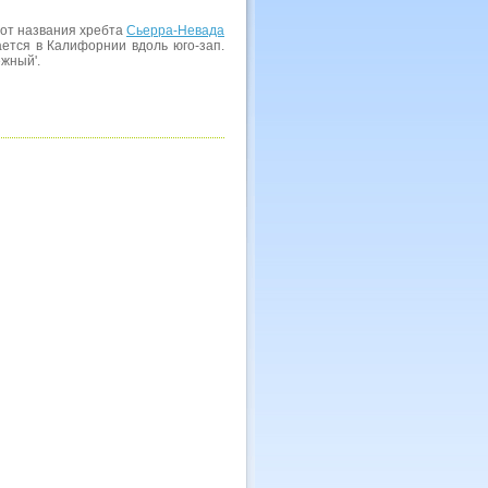
 от названия хребта
Сьерра-Невада
рается в Калифорнии вдоль юго-зап.
жный'.