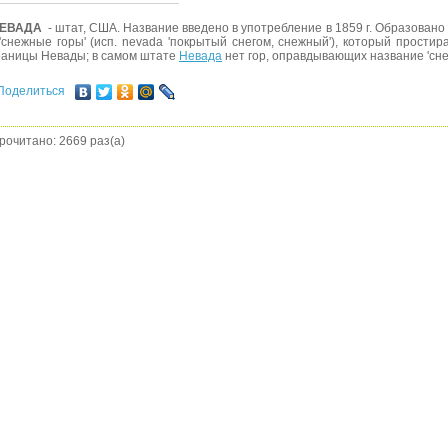
ЕВАДА
- штат, США. Название введено в употребление в 1859 г. Образовано
 'снежные горы' (исп. nevada 'покрытый снегом, снежный'), который прости
раницы Невады; в самом штате
Невада
нет гор, оправдывающих название 'сне
Поделиться
рочитано: 2669 раз(а)