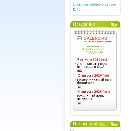
В Европе выбрано дерево
года
Праздники
Помоги природе