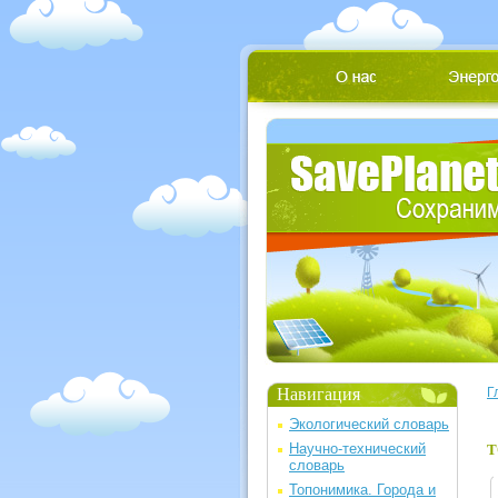
Навигация
Г
Экологический словарь
Научно-технический
Т
словарь
Топонимика. Города и