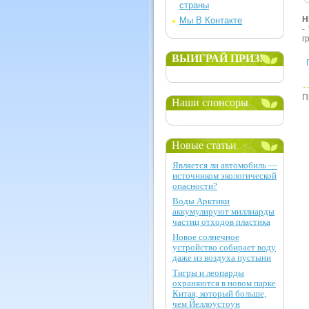
страны
Н
Мы В Контакте
-
г
ВЫИГРАЙ ПРИЗ!
П
Наши спонсоры
Новые статьи
Является ли автомобиль —
источником экологической
опасности?
Воды Арктики
аккумулируют миллиарды
частиц отходов пластика
Новое солнечное
устройство собирает воду
даже из воздуха пустыни
Тигры и леопарды
охраняются в новом парке
Китая, который больше,
чем Йеллоустоун