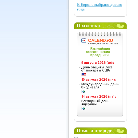
В Европе выбрано дерево
года
Праздники
Помоги природе