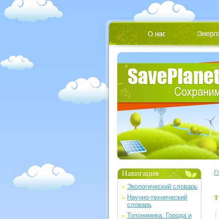
Навигация
Г
Экологический словарь
Научно-технический
Т
словарь
Топонимика. Города и