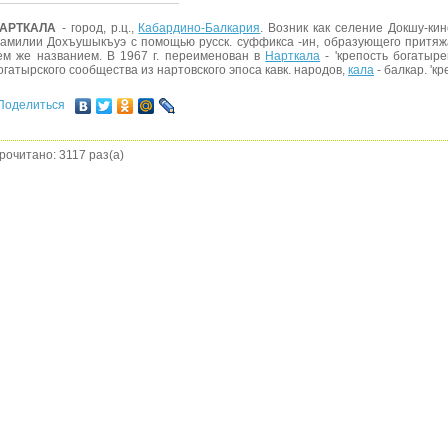
АРТКАЛА
- город, р.ц.,
Кабардино-Балкария
. Возник как селение Докшу-кин
амилии Дохъушыкъуэ с помощью русск. суффикса -ин, образующего притяжа
ем же названием. В 1967 г. переименован в
Нарткала
- 'крепость богатыре
огатырского сообщества из нартовского эпоса кавк. народов,
кала
- балкар. 'кр
Поделиться
рочитано: 3117 раз(а)