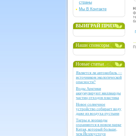
страны
Н
Мы В Контакте
ф
т
б
ВЫИГРАЙ ПРИЗ!
Наши спонсоры
П
Новые статьи
Является ли автомобиль —
источником экологической
опасности?
Воды Арктики
аккумулируют миллиарды
частиц отходов пластика
Новое солнечное
устройство собирает воду
даже из воздуха пустыни
Тигры и леопарды
охраняются в новом парке
Китая, который больше,
чем Йеллоустоун