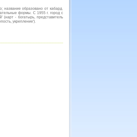
о; название образовано от кабард.
тельные формы. С 1955 г. город с
й' (нарт - богатырь, представитель
епость, укрепление').