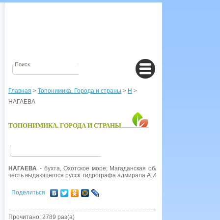
Главная
>
Топонимика. Города и страны
>
Н
>
НАГАЕВА
ТОПОНИМИКА. ГОРОДА И СТРАНЫ
НАГАЕВА
- бухта, Охотское море; Магаданская обл. Первоначальное н
честь выдающегося русск. гидрографа адмирала А.И.
Нагаева
(1704-1781).
Поделиться
Прочитано: 2789 раз(а)