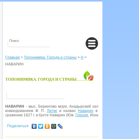
Главная
>
Топонимика. Города и страны
>
Н
>
НАВАРИН
ТОПОНИМИКА. ГОРОДА И СТРАНЫ
НАВАРИН
- мыс, Берингово море, Анадырский залив. Нанесен на карту 
командованием Ф. П.
Литке
и назван
Наварин
в память
победы
русск
сражении 1827 г. в бухте Наварин (Юж.
Греция
, Ионическое море).
Поделиться