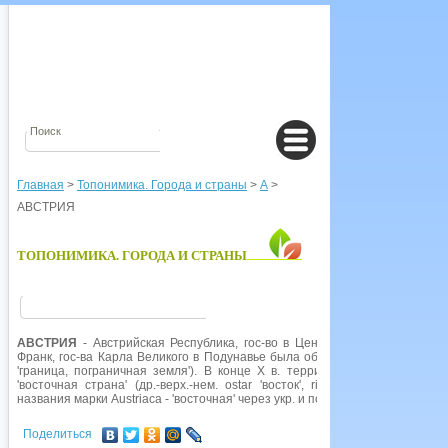
Главная
>
Топонимика. Города и страны
>
А
>
АВСТРИЯ
ТОПОНИМИКА. ГОРОДА И СТРАНЫ
АВСТРИЯ
- Австрийская Республика, гос-во в Центр. Европе. В IX в. 
Франк, гос-ва Карла Великого в Подунавье была образована Восточная мар
'граница, пограничная земля'). В конце X в. территория Восточной мар
'восточная страна' (др.-верх.-нем. ostar 'восток', richi 'страна'), позж
названия марки Austriaca - 'восточная' через укр. и польск. Austrya образов
Поделиться