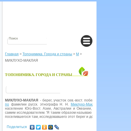
Главная
>
Топонимика. Города и страны
>
М
>
МИКЛУХО-МАКЛАЯ
ТОПОНИМИКА. ГОРОДА И СТРАНЫ
МИКЛУХО-МАКЛАЯ
- берег, участок сев.-вост. побережья о.
Новая Гвине
по
фамилии русск. этнографа Н. Н.
Миклухо-Маклая
(1846-1888), кото
население Юго-Вост. Азии, Австралии и Океании, в том числе и папуа
самим исследователем. 'Я таким образом называю берег Новой Гвинеи, - п
поселившегося там, исследовавшего этот берег и добившегося научных рез
Поделиться