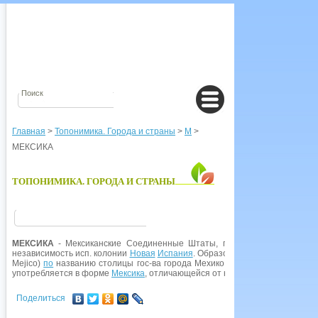
Главная
>
Топонимика. Города и страны
>
М
>
МЕКСИКА
ТОПОНИМИКА. ГОРОДА И СТРАНЫ
МЕКСИКА
- Мексиканские Соединенные Штаты, гос-во в Ю.-З. части
независимость исп. колонии
Новая
Испания
. Образовавшееся новое гос-
Mejico)
по
названию столицы гос-ва города Мехико (исп. Mexico, Mejico)
употребляется в форме
Мексика
, отличающейся от названия города.
Поделиться