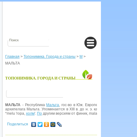
Главная
>
Топонимика. Города и страны
>
М
>
МАЛЬТА
ТОПОНИМИКА. ГОРОДА И СТРАНЫ
МАЛЬТА
- Республика
Мальта
, гос-во в Юж. Европе, на Мальтийском ар
архипелага Мальта. Упоминается в XIII в. до н. э. как финик, колония Мел
*melu 'гора,
холм
'.
По
другим версиям от финик, malat 'гавань', греч. melita 
Поделиться