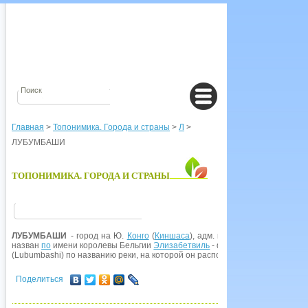
Главная
>
Топонимика. Города и страны
>
Л
>
ЛУБУМБАШИ
ТОПОНИМИКА. ГОРОДА И СТРАНЫ
ЛУБУМБАШИ
- город на Ю.
Конго
(
Киншаса
), адм. ц. обл.
Шаба
. Основан
назван
по
имени королевы Бельгии
Элизабетвиль
- франц. 'город
Елизаве
(Lubumbashi) по названию реки, на которой он расположен.
Поделиться