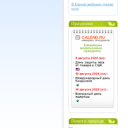
В Европе выбрано дерево
года
Праздники
Помоги природе