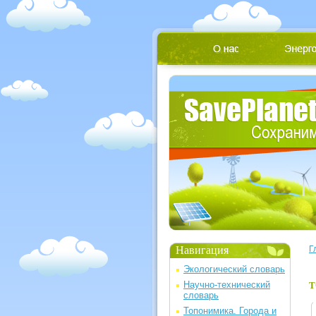
Навигация
Г
Экологический словарь
Научно-технический
Т
словарь
Топонимика. Города и