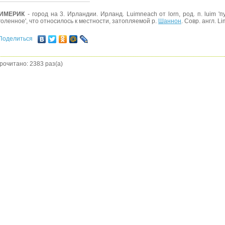
ИМЕРИК
- город на 3. Ирландии. Ирланд. Luimneach от lorn, род. п. luim '
голенное', что относилось к местности, затопляемой р.
Шаннон
. Совр. англ. Li
Поделиться
рочитано: 2383 раз(а)