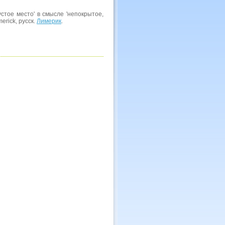
пустое место' в смысле 'непокрытое,
merick, русск.
Лимерик
.