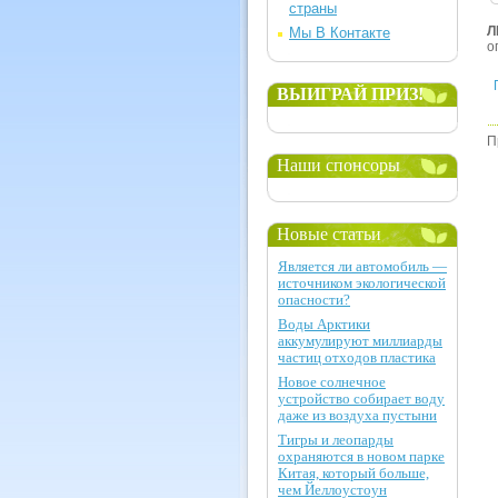
страны
Л
Мы В Контакте
о
ВЫИГРАЙ ПРИЗ!
П
Наши спонсоры
Новые статьи
Является ли автомобиль —
источником экологической
опасности?
Воды Арктики
аккумулируют миллиарды
частиц отходов пластика
Новое солнечное
устройство собирает воду
даже из воздуха пустыни
Тигры и леопарды
охраняются в новом парке
Китая, который больше,
чем Йеллоустоун