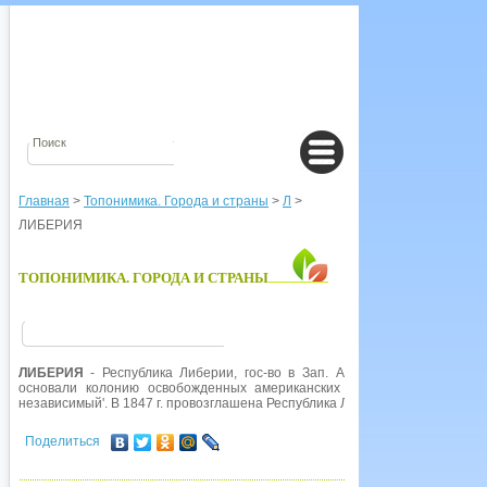
Главная
>
Топонимика. Города и страны
>
Л
>
ЛИБЕРИЯ
ТОПОНИМИКА. ГОРОДА И СТРАНЫ
ЛИБЕРИЯ
- Республика Либерии, гос-во в Зап. Африке. В 1822 г. 
основали колонию освобожденных американских негров и назвали 
независимый'. В 1847 г. провозглашена Республика Либерия.
Поделиться