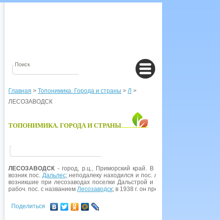
Главная
>
Топонимика. Города и страны
>
Л
>
ЛЕСОЗАВОДСК
ТОПОНИМИКА. ГОРОДА И СТРАНЫ
ЛЕСОЗАВОДСК
- город, р.ц., Приморский край. В 1924 г. было начато
возник пос.
Дальлес
; неподалеку находился и пос. лесозавода, ранее при
возникшие при лесозаводах поселки Дальстрой и
Новостройка
объгдине
рабоч. пос. с названием
Лесозаводск
; в 1938 г. он преобразован в город. 
Поделиться