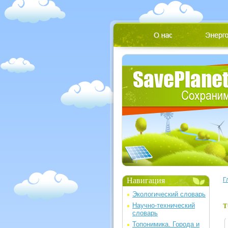
Навигация
Г
Экологический словарь
Научно-технический
Т
словарь
Топонимика. Города и