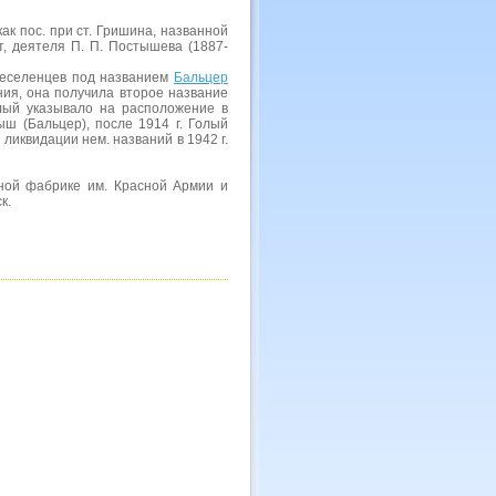
 как пос. при ст. Гришина, названной
т, деятеля П. П. Постышева (1887-
переселенцев под названием
Бальцер
ния, она получила второе название
олый указывало на расположение в
ш (Бальцер), после 1914 г. Голый
 ликвидации нем. названий в 1942 г.
ьной фабрике им. Красной Армии и
к.