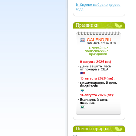
В Европе выбрано дерево
года
Праздники
Помоги природе