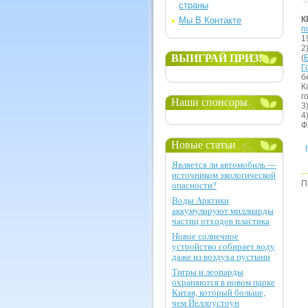
страны
К
Мы В Контакте
п
1
2
ВЫИГРАЙ ПРИЗ!
(
Г
б
К
г
Наши спонсоры
3
4
Ф
Новые статьи
Является ли автомобиль —
источником экологической
П
опасности?
Воды Арктики
аккумулируют миллиарды
частиц отходов пластика
Новое солнечное
устройство собирает воду
даже из воздуха пустыни
Тигры и леопарды
охраняются в новом парке
Китая, который больше,
чем Йеллоустоун