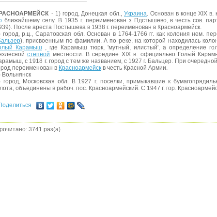
РАСНОАРМЕЙСК
- 1) город, Донецкая обл.,
Украина
. Основан в конце XIX в.
о
ближайшему селу. В 1935 г. переименован з Пдстышево, в честь сов. пар
939). После ареста Постышева в 1938 г. переименован в Красноармейск.
) город, р.ц., Саратовская обл. Основан в 1764-1766 гг. как колония нем. 
Бальзер
), присвоенным по фамилии. А по реке, на которой находилась коло
олый Карамыш
, где Карамыш тюрк, 'мутный, илистый', а определение г
езлесной
степной
местности. В середине XIX в. официально Голый Карамы
арамыш, с 1918 г. город с тем же названием, с 1927 г. Бальцер. При очередной
ород переименован в
Красноармейск
в честь Красной Армии.
) Вольнянск
) город, Московская обл. В 1927 г. поселки, примыкавшие к бумагопрядил
лота, объединены в рабоч. пос. Красноармейский. С 1947 г. гор. Красноармейс
Поделиться
рочитано: 3741 раз(а)