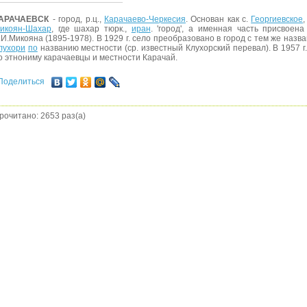
АРАЧАЕВСК
- город, р.ц.,
Карачаево-Черкесия
. Основан как с.
Георгиевское
икоян-Шахар
, где шахар тюрк.,
иран
. 'город', а именная часть присвоена
.И.Микояна (1895-1978). В 1929 г. село преобразовано в город с тем же назва
лухори
по
названию местности (ср. известный Клухорский перевал). В 1957 г
о этнониму карачаевцы и местности Карачай.
Поделиться
рочитано: 2653 раз(а)