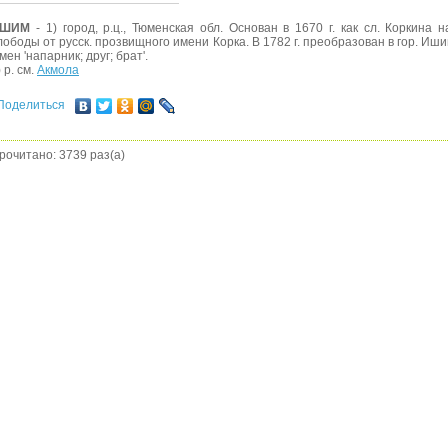
ШИМ
- 1) город, р.ц., Тюменская обл. Основан в 1670 г. как сл. Коркина 
лободы от русск. прозвищного имени Корка. В 1782 г. преобразован в гор. Иш
мен 'напарник; друг; брат'.
) р. см.
Акмола
Поделиться
рочитано: 3739 раз(а)