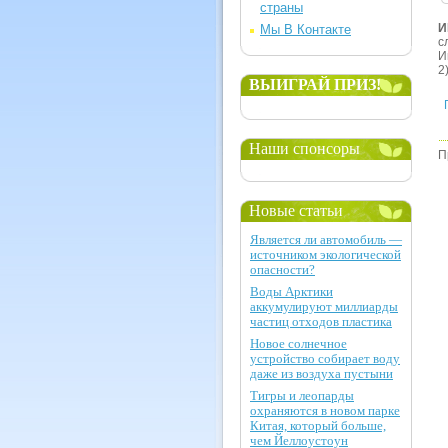
страны
И
Мы В Контакте
с
И
2
ВЫИГРАЙ ПРИЗ!
Наши спонсоры
П
Новые статьи
Является ли автомобиль —
источником экологической
опасности?
Воды Арктики
аккумулируют миллиарды
частиц отходов пластика
Новое солнечное
устройство собирает воду
даже из воздуха пустыни
Тигры и леопарды
охраняются в новом парке
Китая, который больше,
чем Йеллоустоун