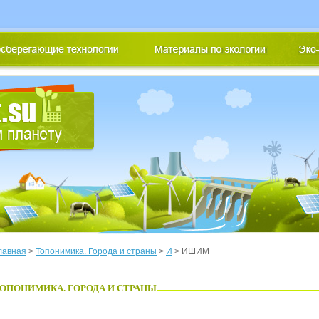
лавная
>
Топонимика. Города и страны
>
И
> ИШИМ
ОПОНИМИКА. ГОРОДА И СТРАНЫ