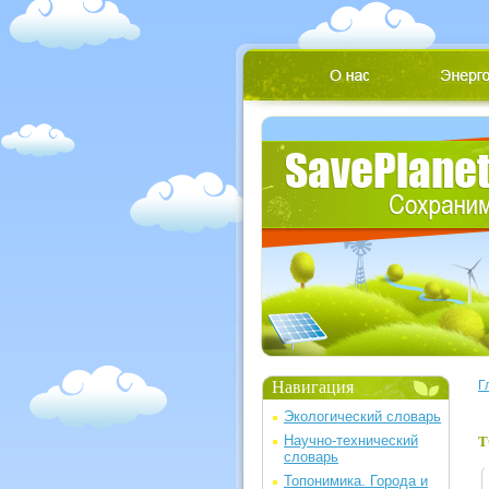
Навигация
Г
Экологический словарь
Научно-технический
Т
словарь
Топонимика. Города и