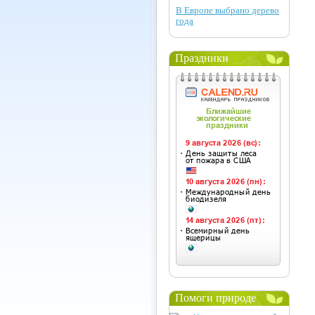
В Европе выбрано дерево
года
Праздники
Помоги природе