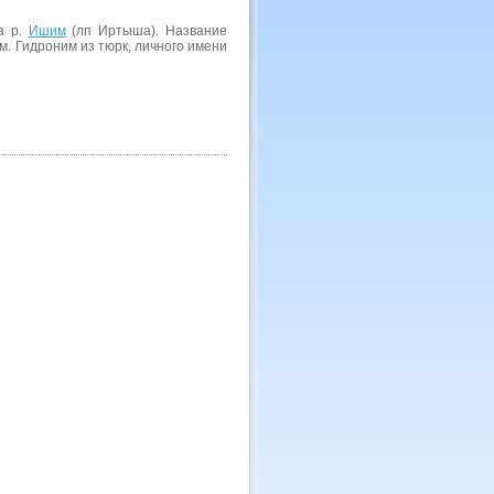
на р.
Ишим
(лп Иртыша). Название
им. Гидроним из тюрк, личного имени