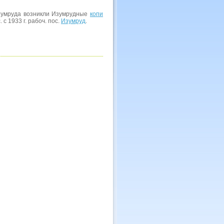
 изумруда возникли Изумрудные
копи
 с 1933 г. рабоч. пос.
Изумруд
.