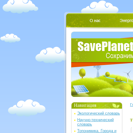
Навигация
Г
Экологический словарь
Научно-технический
Т
словарь
Топонимика. Города и