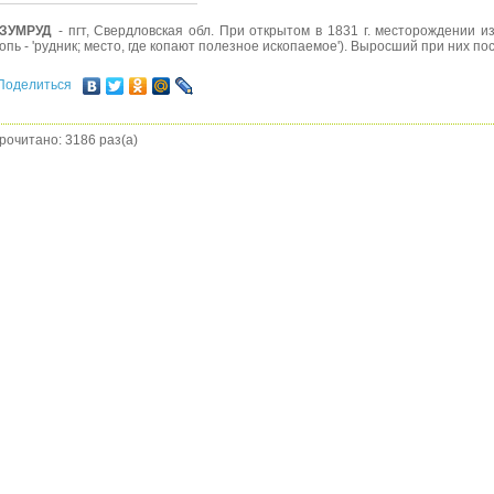
ЗУМРУД
- пгт, Свердловская обл. При открытом в 1831 г. месторождении
копь - 'рудник; место, где копают полезное ископаемое'). Выросший при них пос.
Поделиться
рочитано: 3186 раз(а)