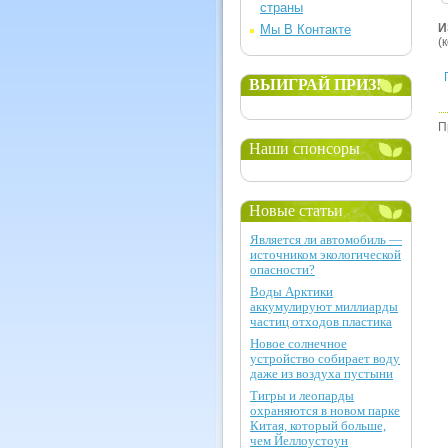
страны
И
Мы В Контакте
(
ВЫИГРАЙ ПРИЗ!
П
Наши спонсоры
Новые статьи
Является ли автомобиль —
источником экологической
опасности?
Воды Арктики
аккумулируют миллиарды
частиц отходов пластика
Новое солнечное
устройство собирает воду
даже из воздуха пустыни
Тигры и леопарды
охраняются в новом парке
Китая, который больше,
чем Йеллоустоун