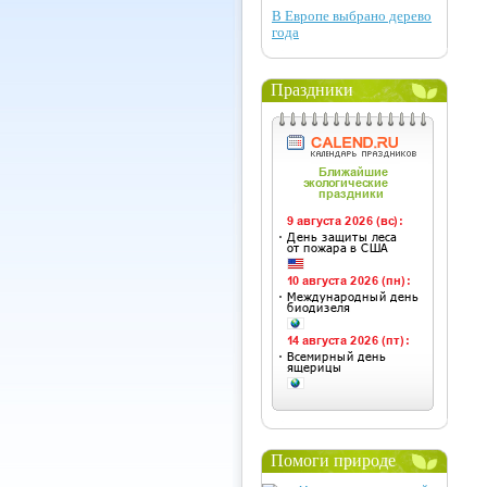
В Европе выбрано дерево
года
Праздники
Помоги природе