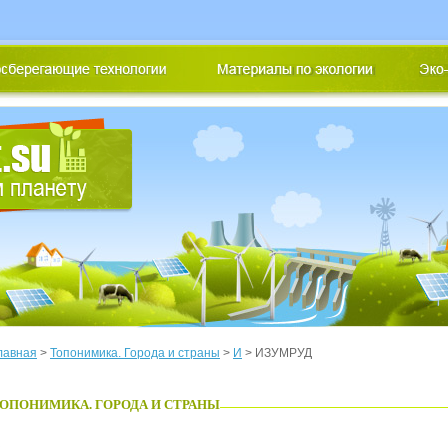
лавная
>
Топонимика. Города и страны
>
И
> ИЗУМРУД
ОПОНИМИКА. ГОРОДА И СТРАНЫ