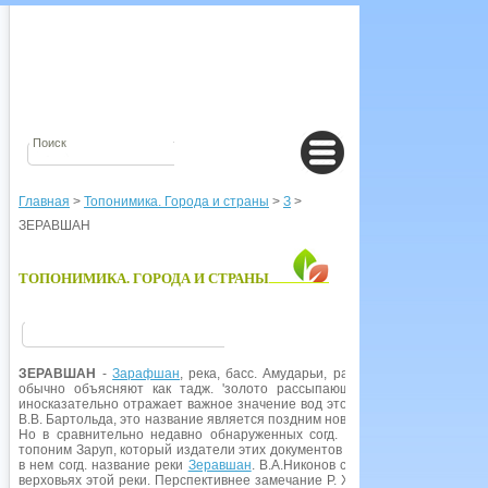
Главная
>
Топонимика. Города и страны
>
З
>
ЗЕРАВШАН
ТОПОНИМИКА. ГОРОДА И СТРАНЫ
ЗЕРАВШАН
-
Зарафшан
, река, басс. Амударьи, разбирается на ороше
обычно объясняют как тадж. 'золото рассыпающий' (зар 'золото', а
иносказательно отражает важное значение вод этой реки для орошения
В.В. Бартольда, это название является поздним новообразованием - в источ
Но в сравнительно недавно обнаруженных согд. документах с горы Муг
топоним Заруп, который издатели этих документов объясняют как 'золота
в нем согд. название реки
Зеравшан
. В.А.Никонов связывает название с
верховьях этой реки. Перспективнее замечание Р. X. Додыхудоева о воз