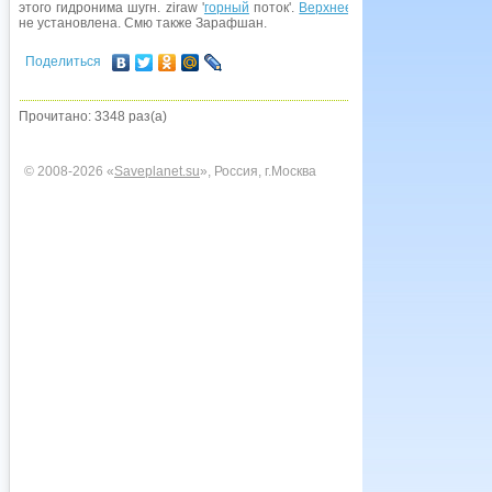
этого гидронима шугн. ziraw '
горный
поток'.
Верхнее
течение реки назыв
не установлена. Смю также Зарафшан.
Поделиться
Прочитано: 3348 раз(а)
© 2008-2026 «
Saveplanet.su
», Россия, г.Москва