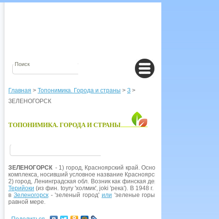
Главная
>
Топонимика. Города и страны
>
З
>
ЗЕЛЕНОГОРСК
ТОПОНИМИКА. ГОРОДА И СТРАНЫ
ЗЕЛЕНОГОРСК
- 1) город, Красноярский край. Основан в 1956 г. как по
комплекса, носивший условное название Красноярск-45. Совр. офиц. назв
2) город, Ленинградская обл. Возник как финская деревня, известная русс
Терийоки
(из фин. toyry 'холмик', joki 'река'). В 1948 г. это селение, став
в
Зеленогорск
- 'зеленый город'
или
'зеленые горы', что для кур. город
равной мере.