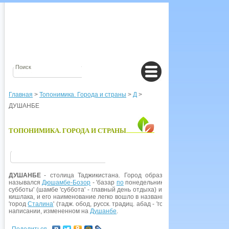
Главная
>
Топонимика. Города и страны
>
Д
>
ДУШАНБЕ
ТОПОНИМИКА. ГОРОДА И СТРАНЫ
ДУШАНБЕ
- столица Таджикистана. Город образован в 1925 г. из
назывался
Дюшамбе-Бозор
- 'базар
по
понедельникам', где тадж. дюшамбе 
субботы' (шамбе 'суббота' - главный день отдыха) и бозор - 'базар, рын
кишлака, и его наименование легко вошло в название селения. В 1929 г
'город
Сталина
' (тадж. обод, русск. традиц. абад - 'город'). В 1961 г. гор
написании, измененном на
Душанбе
.