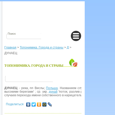
Главная
>
Топонимика. Города и страны
>
Д
>
ДУНАЕЦ
ТОПОНИМИКА. ГОРОДА И СТРАНЫ
ДУНАЕЦ
- река, пп Вислы;
Польша
. Названием служит уменьшит, форма о
высокими берегами' ; ср. укр.
дунай
'поток, разлив реки'. Термин образо
случаев перехода имени собственного в нарицательное .
Поделиться