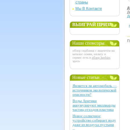
страны
Д
Мы В Контакте
Д
Д
ВЫИГРАЙ ПРИЗ!
П
Наши спонсоры
обзор сидбанка с акцентом на
каталог семян, оплату и
сервис есть в
обзор herbies
здесь
Новые статьи
Является ли автомобиль —
источником экологической
опасности?
Воды Арктики
аккумулируют миллиарды
частиц отходов пластика
Новое солнечное
устройство собирает воду
даже из воздуха пустыни