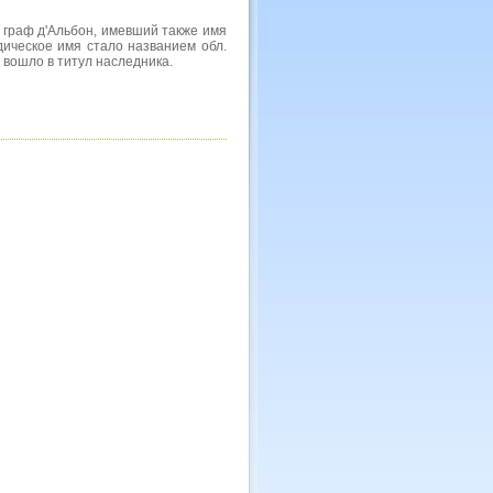
IV, граф д'Альбон, имевший также имя
ьдическое имя стало названием обл.
 вошло в титул наследника.