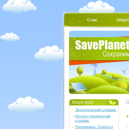
Навигация
Г
Экологический словарь
Научно-технический
Т
словарь
Топонимика. Города и