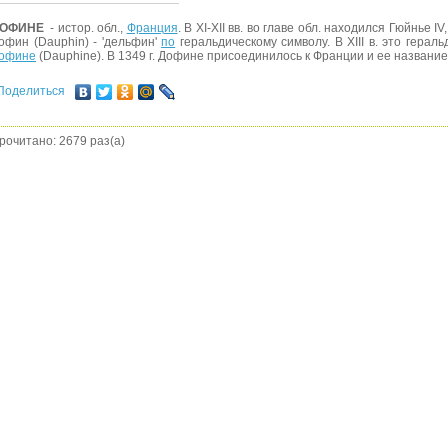
ОФИНЕ
- истор. обл.,
Франция
. В XI-XII вв. во главе обл. находился Гюйнье 
офин (Dauphin) - 'дельфин'
по
геральдическому символу. В XIII в. это герал
офине
(Dauphine). В 1349 г. Дофине присоединилось к Франции и ее название
Поделиться
рочитано: 2679 раз(а)