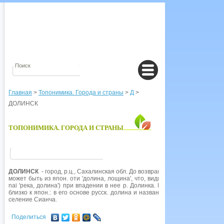
Главная
>
Топонимика. Города и страны
>
Д
>
ДОЛИНСК
ТОПОНИМИКА. ГОРОДА И СТРАНЫ
ДОЛИНСК
- город, р.ц., Сахалинская обл. До возвращения Юж. Сахалина
может быть из япон. оти 'долина, лощина', что, видимо, связано с его р
nai 'река, долина') при впадении в нее р. Долинка. В 1946 г. переименов
близко к япон.: в его основе русск. долина и название р. Долинка. В пр
селение Сианча.
Поделиться