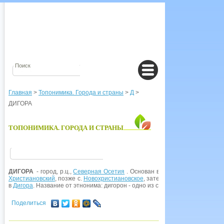
Главная
>
Топонимика. Города и страны
>
Д
>
ДИГОРА
ТОПОНИМИКА. ГОРОДА И СТРАНЫ
ДИГОРА
- город, р.ц.,
Северная Осетия
. Основан в 1852 г. как аул осет
Христиановский
, позже с.
Новохристиановское
, затем
Христиановское
. В 
в
Дигора
. Название от этнонима: дигорон - одно из самоназсаний осетин.
Поделиться