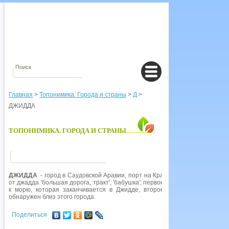
Главная
>
Топонимика. Города и страны
>
Д
>
ДЖИДДА
ТОПОНИМИКА. ГОРОДА И СТРАНЫ
ДЖИДДА
- город в Саудовской Аравии, порт на Красном море. Название
от джадда 'большая дорога, тракт', 'бабушка'; первое значение может быт
к морю, которая заканчивается в Джидде, второе с праматерью Евой,
обнаружен близ этого города.
Поделиться