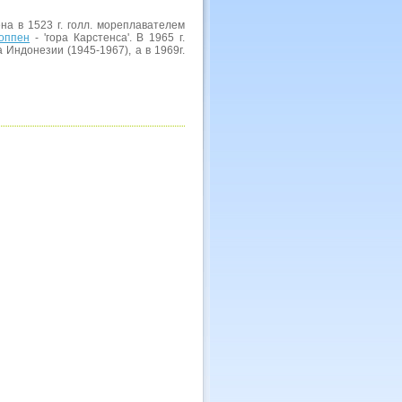
на в 1523 г. голл. мореплавателем
Топпен
- 'гора Карстенса'. В 1965 г.
 Индонезии (1945-1967), а в 1969г.