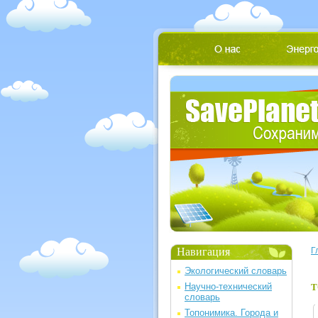
Навигация
Г
Экологический словарь
Научно-технический
Т
словарь
Топонимика. Города и