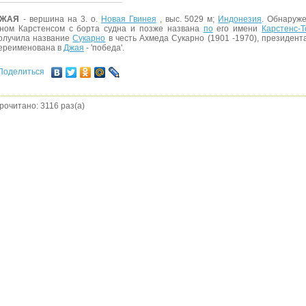
ЖАЯ
- вершина на 3. о.
Новая Гвинея
, выс. 5029 м;
Индонезия
. Обнаруже
ном Карстенсом с борта судна и позже названа
по
его имени
Карстенс-
олучила название
Сукарно
в честь Ахмеда Сукарно (1901 -1970), президента
ереименована в
Джая
- 'победа'.
Поделиться
рочитано: 3116 раз(а)