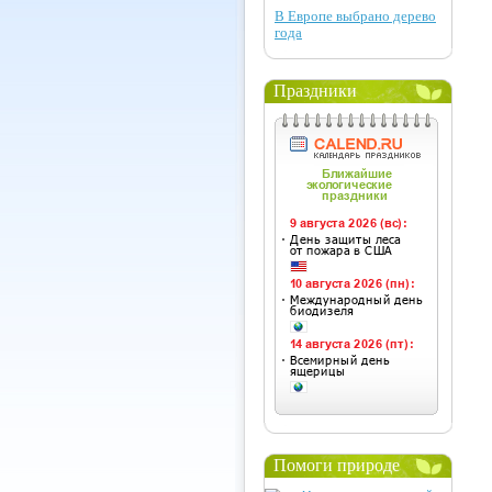
В Европе выбрано дерево
года
Праздники
Помоги природе