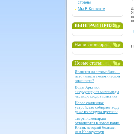
страны
Д
Мы В Контакте
Я
п
п
ВЫИГРАЙ ПРИЗ!
Наши спонсоры
П
Новые статьи
Является ли автомобиль —
источником экологической
опасности?
Воды Арктики
аккумулируют миллиарды
частиц отходов пластика
Новое солнечное
устройство собирает воду
даже из воздуха пустыни
Тигры и леопарды
охраняются в новом парке
Китая, который больше,
чем Йеллоустоун